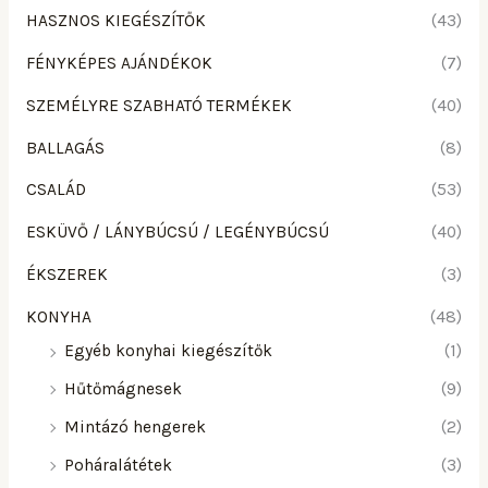
HASZNOS KIEGÉSZÍTŐK
(43)
FÉNYKÉPES AJÁNDÉKOK
(7)
SZEMÉLYRE SZABHATÓ TERMÉKEK
(40)
BALLAGÁS
(8)
CSALÁD
(53)
ESKÜVŐ / LÁNYBÚCSÚ / LEGÉNYBÚCSÚ
(40)
ÉKSZEREK
(3)
KONYHA
(48)
Egyéb konyhai kiegészítők
(1)
Hűtőmágnesek
(9)
Mintázó hengerek
(2)
Poháralátétek
(3)