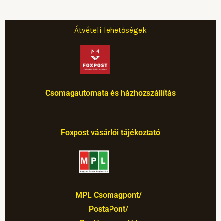
o
g
r
b
e
o
r
e
e
r
Átvételi lehetőségek
k
a
s
m
t
Csomagautomata és házhozszállítás
Foxpost vásárlói tájékoztató
MPL Csomagpont/
PostaPont/