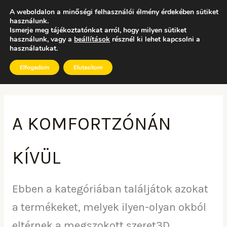
Sorted
Skip
by
A weboldalon a minőségi felhasználói élmény érdekében sütiket
latest
to
használunk.
Ismerje meg tájékoztatónkat arról, hogy milyen sütiket
0
content
használunk, vagy a
beállítások
résznél ki lehet kapcsolni a
Kosár
használatukat.
Elfogadom
Elutasítom
A KOMFORTZÓNÁN
KÍVÜL
Ebben a kategóriában találjátok azokat
a termékeket, melyek ilyen-olyan okból
eltérnek a megszokott szeret3D