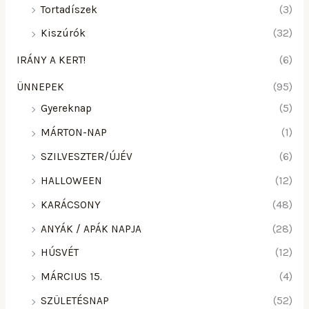
Tortadíszek
(3)
Kiszúrók
(32)
IRÁNY A KERT!
(6)
ÜNNEPEK
(95)
Gyereknap
(5)
MÁRTON-NAP
(1)
SZILVESZTER/ÚJÉV
(6)
HALLOWEEN
(12)
KARÁCSONY
(48)
ANYÁK / APÁK NAPJA
(28)
HÚSVÉT
(12)
MÁRCIUS 15.
(4)
SZÜLETÉSNAP
(52)