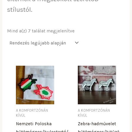
stílustól.
Mind a(z) 7 találat megjelenítve
Ennek
Ennek
a
a
terméknek
terméknek
több
több
variációja
variációja
van.
van.
A
A
A KOMFORTZÓNÁN
A KOMFORTZÓNÁN
KÍVÜL
KÍVÜL
változatok
változatok
Nemzeti Poloska
Zebra-hadművelet
a
a