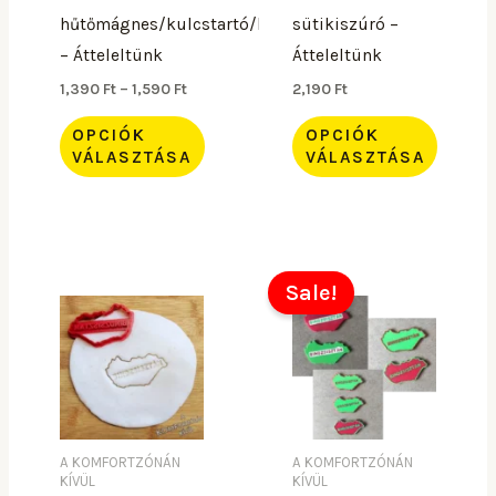
a
a
hűtőmágnes/kulcstartó/kitűző
sütikiszúró –
termékoldalon
termékoldalon
– Átteleltünk
Átteleltünk
választhatók
választhatók
1,390
Ft
–
1,590
Ft
2,190
Ft
ki
ki
OPCIÓK
OPCIÓK
VÁLASZTÁSA
VÁLASZTÁSA
Ennek
Sale!
a
terméknek
több
variációja
van.
A
A KOMFORTZÓNÁN
A KOMFORTZÓNÁN
KÍVÜL
KÍVÜL
változatok