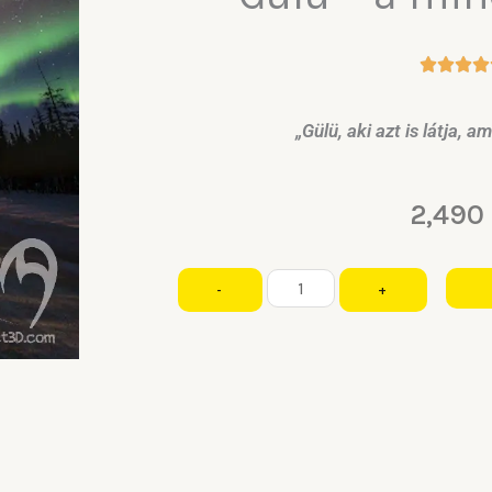
„Gülü, aki azt is látja, a
2,490
Gülü
-
+
-
a
mindent
halló
mennyiség