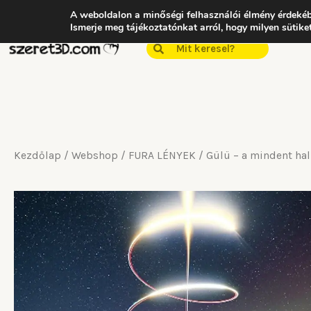
Skip
A weboldalon a minőségi felhasználói élmény érdekéb
Ismerje meg tájékoztatónkat arról, hogy milyen sütik
to
Keresés
Keresés
content
Kezdőlap
/
Webshop
/
FURA LÉNYEK
/ Gülü – a mindent hal