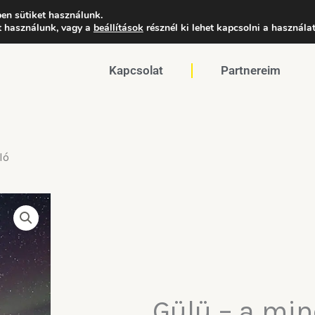
en sütiket használunk.
et használunk, vagy a
Főoldal
beállítások
résznél ki lehet kapcsolni a használa
WEBSHOP
Rólam
Kapcsolat
Partnereim
ló
Gülü – a min