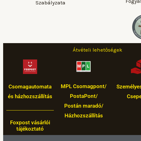
Fogyas
Szabályzata
Átvételi lehetőségek
MPL Csomagpont/
Csomagautomata
Személyes
PostaPont/
és házhozszállítás
Csepe
Postán maradó/
Házhozszállítás
Foxpost vásárlói
tájékoztató