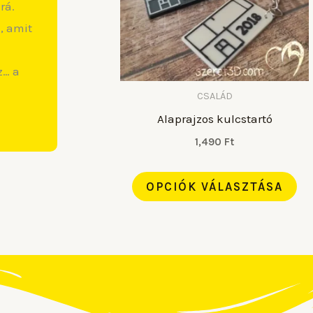
rá.
va
, amit
A
vá
z… a
a
te
CSALÁD
Alaprajzos kulcstartó
vá
ki
1,490
Ft
OPCIÓK VÁLASZTÁSA