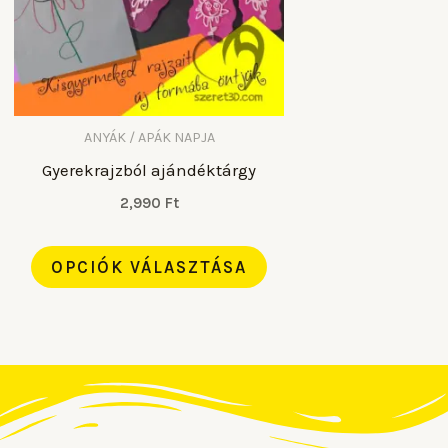
n.
van.
A
ltozatok
változatok
a
rmékoldalon
termékoldalon
ANYÁK / APÁK NAPJA
Gyerekrajzból ajándéktárgy
laszthatók
választhatók
ki
2,990
Ft
OPCIÓK VÁLASZTÁSA