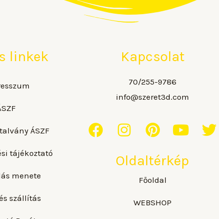
s linkek
Kapcsolat
70/255-9786
resszum
info@szeret3d.com
ÁSZF
F
I
P
Y
T
talvány ÁSZF
a
n
i
o
si tájékoztató
c
s
n
u
i
Oldaltérkép
e
t
t
t
t
lás menete
Főoldal
b
a
e
u
t
és szállítás
o
g
r
b
e
WEBSHOP
o
r
e
e
r