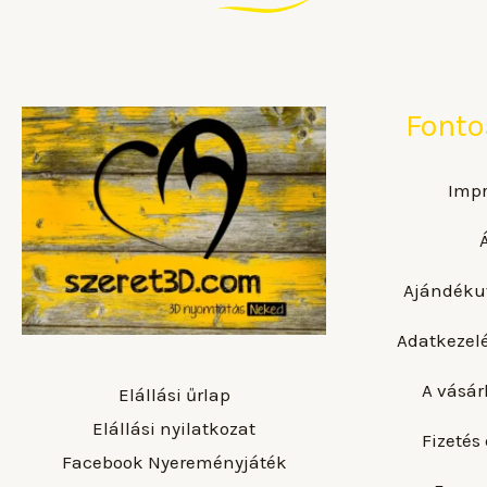
Fonto
Imp
Ajándéku
Adatkezelé
A vásár
Elállási űrlap
Elállási nyilatkozat
Fizetés 
Facebook Nyereményjáték