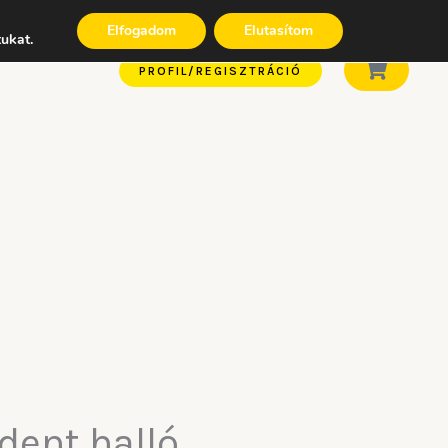
Elfogadom
Elutasítom
tukat.
0
Kosár
PROFIL/REGISZTRÁCIÓ
dent halló