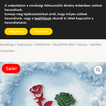
Skip
A weboldalon a minőségi felhasználói élmény érdekében sütiket
to
használunk.
Ismerje meg tájékoztatónkat arról, hogy milyen sütiket
0
content
használunk, vagy a
beállítások
résznél ki lehet kapcsolni a
Kosár
használatukat.
Elfogadom
Elutasítom
Kezdőlap
/
Webshop
/
ÜNNEPEK
/
VALENTIN-NAP
/ Rózsa – Kétféle
típusban
Sale!