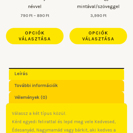
termékoldalon
te
névvel
mintával/szöveggel
választhatók
vá
790
Ft
–
890
Ft
3,990
Ft
ki
ki
OPCIÓK
OPCIÓK
VÁLASZTÁSA
VÁLASZTÁSA
Leírás
További információk
Vélemények (0)
Válassz a két típus közül.
Kérd egyedi felirattal és lepd meg vele Kedvesed,
Édesanyád, Nagymamád vagy bárkit, aki kedves a