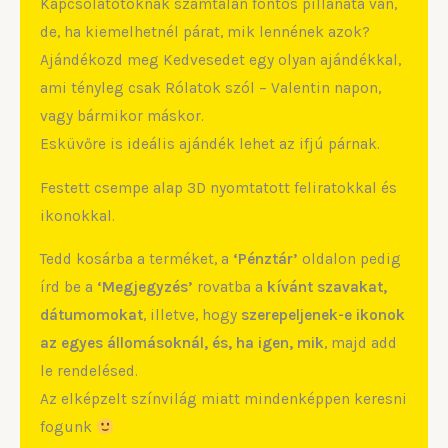
Kapcsolatotoknak számtalan fontos pillanata van,
de, ha kiemelhetnél párat, mik lennének azok?
Ajándékozd meg Kedvesedet egy olyan ajándékkal,
ami tényleg csak Rólatok szól – Valentin napon,
vagy bármikor máskor.
Esküvőre is ideális ajándék lehet az ifjú párnak.
Festett csempe alap 3D nyomtatott feliratokkal és
ikonokkal.
Tedd kosárba a terméket, a
‘Pénztár’
oldalon pedig
írd be a
‘Megjegyzés’
rovatba a
kívánt szavakat,
dátumomokat
, illetve, hogy
szerepeljenek-e ikonok
az egyes állomásoknál, és, ha igen, mik
, majd add
le rendelésed.
Az elképzelt színvilág miatt mindenképpen keresni
fogunk