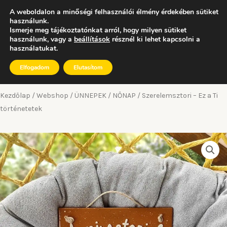
Skip
A weboldalon a minőségi felhasználói élmény érdekében sütiket
to
használunk.
Ismerje meg tájékoztatónkat arról, hogy milyen sütiket
0
content
használunk, vagy a
beállítások
résznél ki lehet kapcsolni a
Kosár
használatukat.
Elfogadom
Elutasítom
Kezdőlap
/
Webshop
/
ÜNNEPEK
/
NŐNAP
/ Szerelemsztori – Ez a Ti
történetetek