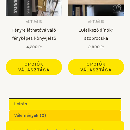
van.
van
A
A
változatok
vá
AKTUÁLIS
AKTUÁLIS
a
a
Fényre láthatóvá váló
„Ölelkező dínók”
termékoldalon
te
fényképes könyvjelző
szobrocska
választhatók
vá
4,290
Ft
2,990
Ft
ki
ki
OPCIÓK
OPCIÓK
VÁLASZTÁSA
VÁLASZTÁSA
Leírás
Vélemények (0)