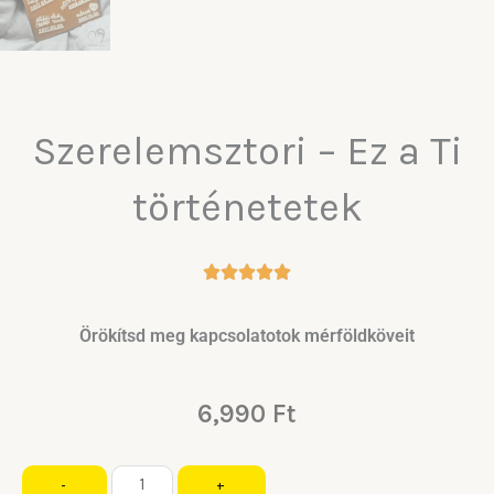
Szerelemsztori – Ez a Ti
történetetek
Örökítsd meg kapcsolatotok mérföldköveit
6,990
Ft
Szerelemsztori
-
+