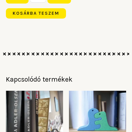
-
Ez
KOSÁRBA TESZEM
a
Ti
történetetek
mennyiség
Kapcsolódó termékek
Ennek
En
a
a
terméknek
te
több
tö
variációja
var