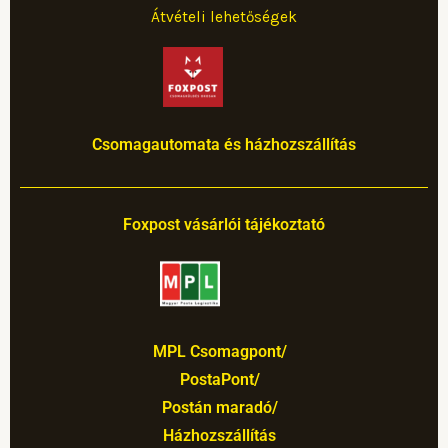
Átvételi lehetőségek
k
a
s
m
t
Csomagautomata és házhozszállítás
Foxpost vásárlói tájékoztató
MPL Csomagpont/
PostaPont/
Postán maradó/
Házhozszállítás